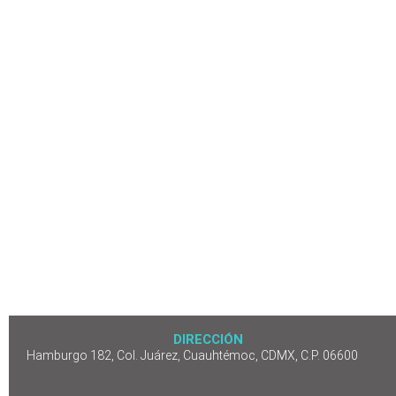
DIRECCIÓN
Hamburgo 182, Col. Juárez, Cuauhtémoc, CDMX, C.P. 06600