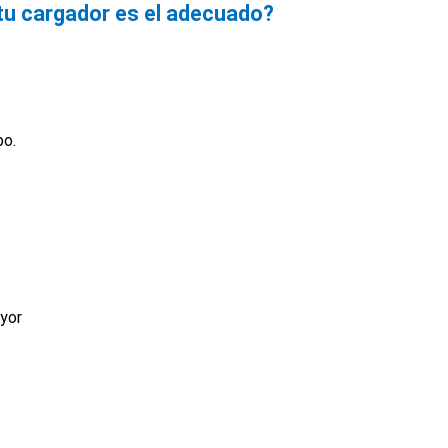
u cargador es el adecuado?
po.
yor